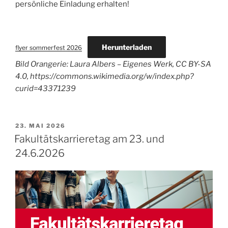
persönliche Einladung erhalten!
Herunterladen
flyer sommerfest 2026
Bild Orangerie: Laura Albers – Eigenes Werk, CC BY-SA
4.0, https://commons.wikimedia.org/w/index.php?
curid=43371239
VERÖFFENTLICHT
23. MAI 2026
AM
Fakultätskarrieretag am 23. und
24.6.2026