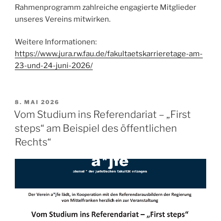
Rahmenprogramm zahlreiche engagierte Mitglieder
unseres Vereins mitwirken.
Weitere Informationen:
https://www.jura.rw.fau.de/fakultaetskarrieretage-am-
23-und-24-juni-2026/
VERÖFFENTLICHT
8. MAI 2026
AM
Vom Studium ins Referendariat – „First
steps“ am Beispiel des öffentlichen
Rechts“