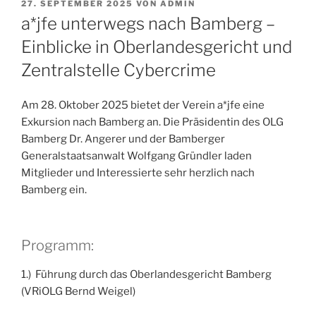
VERÖFFENTLICHT
27. SEPTEMBER 2025
VON
ADMIN
AM
a*jfe unterwegs nach Bamberg –
Einblicke in Oberlandesgericht und
Zentralstelle Cybercrime
Am 28. Oktober 2025 bietet der Verein a*jfe eine
Exkursion nach Bamberg an. Die Präsidentin des OLG
Bamberg Dr. Angerer und der Bamberger
Generalstaatsanwalt Wolfgang Gründler laden
Mitglieder und Interessierte sehr herzlich nach
Bamberg ein.
Programm:
1.) Führung durch das Oberlandesgericht Bamberg
(VRiOLG Bernd Weigel)